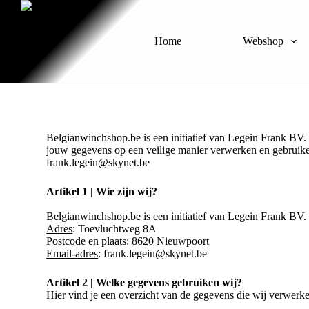
S
k
i
Home
Webshop
p
t
o
c
o
n
t
e
Belgianwinchshop.be is een initiatief van Legein Frank BV.
n
jouw gegevens op een veilige manier verwerken en gebruik
t
frank.legein@skynet.be
Artikel 1 | Wie zijn wij?
Belgianwinchshop.be is een initiatief van Legein Frank BV.
Adres
: Toevluchtweg 8A
Postcode en plaats
: 8620 Nieuwpoort
Email-adres
: frank.legein@skynet.be
Artikel 2 | Welke gegevens gebruiken wij?
Hier vind je een overzicht van de gegevens die wij verwer