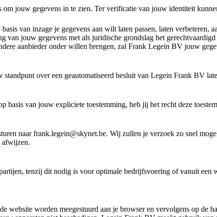
ns om jouw gegevens in te zien. Ter verificatie van jouw identiteit kunn
 basis van inzage je gegevens aan wilt laten passen, laten verbeteren, 
g van jouw gegevens met als juridische grondslag het gerechtvaardig
andere aanbieder onder willen brengen, zal Frank Legein BV jouw gege
w standpunt over een geautomatiseerd besluit van Legein Frank BV laten
 basis van jouw expliciete toestemming, heb jij het recht deze toeste
sturen naar
frank.legein@skynet.be. Wij zullen je verzoek zo snel moge
 afwijzen.
tijen, tenzij dit nodig is voor optimale bedrijfsvoering of vanuit een 
an de website worden meegestuurd aan je browser en vervolgens op de h