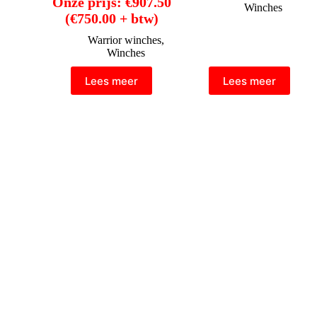
Onze prijs:
€
907.50
Winches
(
€
750.00
+ btw)
Warrior winches
,
Winches
Lees meer
Lees meer