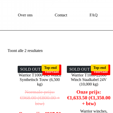
Over ons
Contact
FAQ
Toont alle 2 resultaten
Top-end
Niet op
Top-end
Niet op
SOLD OUT
SOLD OUT
voorraad
voorraad
Warrior T1000-145 Winch
Warrior T1000-22000
Synthetisch Touw (6,500
Winch Staalkabel 24V
kg)
(10,000 kg)
Normale prijs:
Onze prijs:
€
968.00
(
€
800.00
+
€
1,633.50
(
€
1,350.00
btw)
+ btw)
Warrior winches
,