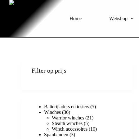
S
k
i
Home
Webshop
p
t
o
c
o
n
t
e
n
Filter op prijs
t
Batterijladers en testers
5
Winches
36
Warrior winches
21
Stealth winches
5
Winch accessoires
10
Spanbanden
3