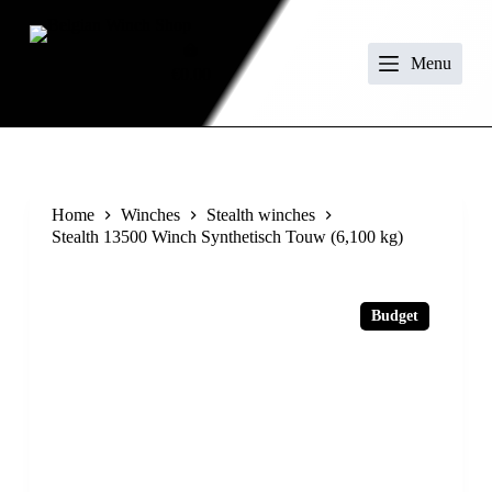
S
k
i
Menu
€
0.00
p
t
o
c
o
n
t
Home
Winches
Stealth winches
e
Stealth 13500 Winch Synthetisch Touw (6,100 kg)
n
t