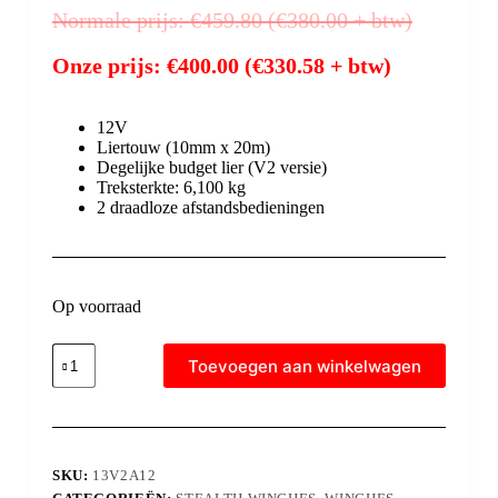
Normale prijs:
€
459.80
(
€
380.00
+ btw)
Onze prijs:
€
400.00
(
€
330.58
+ btw)
12V
Liertouw (10mm x 20m)
Degelijke budget lier (V2 versie)
Treksterkte: 6,100 kg
2 draadloze afstandsbedieningen
Op voorraad
Toevoegen aan winkelwagen
SKU:
13V2A12