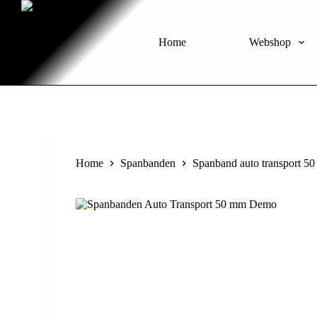
S
k
i
Home
Webshop
p
t
o
c
o
n
t
e
n
Home
Spanbanden
Spanband auto transport 50
t