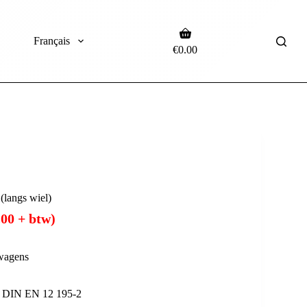
Français
€
0.00
(langs wiel)
.00
+ btw)
 wagens
t DIN EN 12 195-2