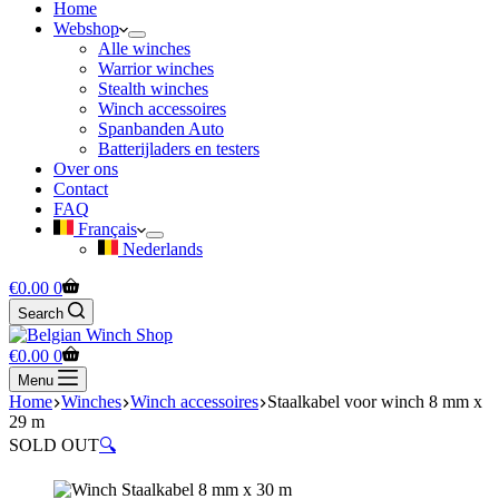
Home
Webshop
Alle winches
Warrior winches
Stealth winches
Winch accessoires
Spanbanden Auto
Batterijladers en testers
Over ons
Contact
FAQ
Français
Nederlands
Shopping
€
0.00
0
cart
Search
Shopping
€
0.00
0
cart
Menu
Home
Winches
Winch accessoires
Staalkabel voor winch 8 mm x
29 m
SOLD OUT
🔍