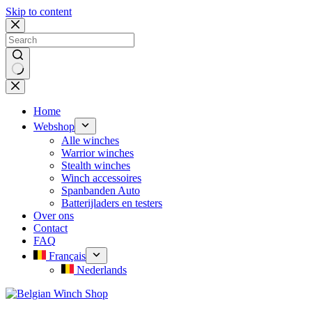
Skip to content
No
results
Home
Webshop
Alle winches
Warrior winches
Stealth winches
Winch accessoires
Spanbanden Auto
Batterijladers en testers
Over ons
Contact
FAQ
Français
Nederlands