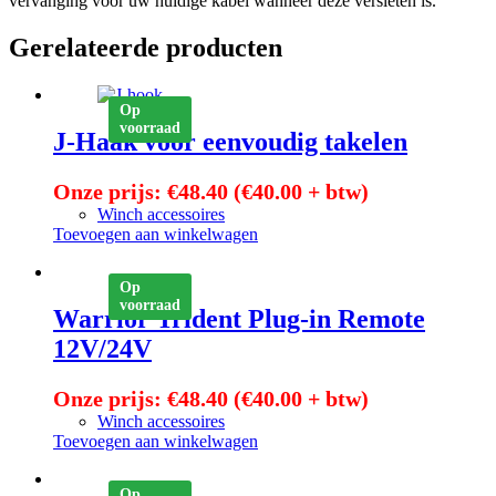
vervanging voor uw huidige kabel wanneer deze versleten is.
Gerelateerde producten
Op
voorraad
J-Haak voor eenvoudig takelen
Onze prijs:
€
48.40
(
€
40.00
+ btw)
Winch accessoires
Toevoegen aan winkelwagen
Op
voorraad
Warrior Trident Plug-in Remote
12V/24V
Onze prijs:
€
48.40
(
€
40.00
+ btw)
Winch accessoires
Toevoegen aan winkelwagen
Op