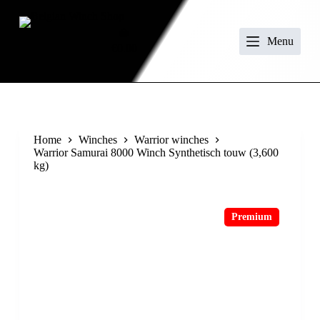
S
k
i
Menu
€
0.00
p
t
o
c
o
n
t
Home
Winches
Warrior winches
e
Warrior Samurai 8000 Winch Synthetisch touw (3,600
n
kg)
t