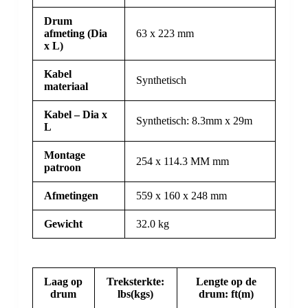
Drum
afmeting (Dia
63 x 223 mm
x L)
Kabel
Synthetisch
materiaal
Kabel – Dia x
Synthetisch: 8.3mm x 29m
L
Montage
254 x 114.3 MM mm
patroon
Afmetingen
559 x 160 x 248 mm
Gewicht
32.0 kg
Laag op
Treksterkte:
Lengte op de
drum
lbs(kgs)
drum: ft(m)