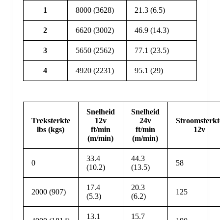
1
8000 (3628)
21.3 (6.5)
2
6620 (3002)
46.9 (14.3)
3
5650 (2562)
77.1 (23.5)
4
4920 (2231)
95.1 (29)
Snelheid
Snelheid
Treksterkte
12v
24v
Stroomsterkt
lbs (kgs)
ft/min
ft/min
12v
(m/min)
(m/min)
33.4
44.3
0
58
(10.2)
(13.5)
17.4
20.3
2000 (907)
125
(5.3)
(6.2)
13.1
15.7