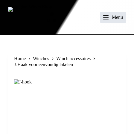
S
k
i
Menu
€
0.00
p
t
o
c
o
n
t
Home
Winches
Winch accessoires
e
J-Haak voor eenvoudig takelen
n
t