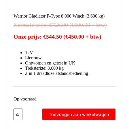
Warrior Gladiator F-Type 8,000 Winch (3,600 kg)
Normale prijs:
€
726.00
(
€
600.00
+ btw)
Onze prijs:
€
544.50
(
€
450.00
+ btw)
12V
Liertouw
Ontworpen en getest in UK
Treksterkte: 3,600 kg
2-in 1 draadloze afstandsbediening
Op voorraad
Toevoegen aan winkelwagen