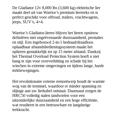
De Gladiator 12v 8,000 lbs (3,600 kg) elektrische lier
maakt deel uit van Warrior’s premium lierreeks en is
perfect geschikt voor offroad, trailers, vrachtwagens,
jeeps, SUV’s, 4×4.
Warrior’s Gladiator-lieren blijven het lieren opnieuw
definiëren met ongeëvenaarde duurzaamheid, prestaties
en stijl. Een ingebouwd 2-in-1 bedraad/draadloos
oplaadbaar afstandsbedieningssysteem maakt het
oplieren gemakkelijk tot op 15 meter afstand. Dankzij
het Thermal Overload Protection System hoeft u niet
bang te zijn voor oververhitting en schade bij het
winchen in extreme omgevingen en tijdens lange, harde
trekbewegingen.
Het revolutionaire externe remontwerp houdt de warmte
weg van de trommel, waardoor er minder spanning en
slijtage aan uw lierkabel ontstaat. Daarnaast zorgen de
HRC50 volledig stalen tandwielen voor een
uitzonderlijke duurzaamheid en een hoge efficiëntie,
wat resulteert in een betrouwbare en langdurige
trekkracht.