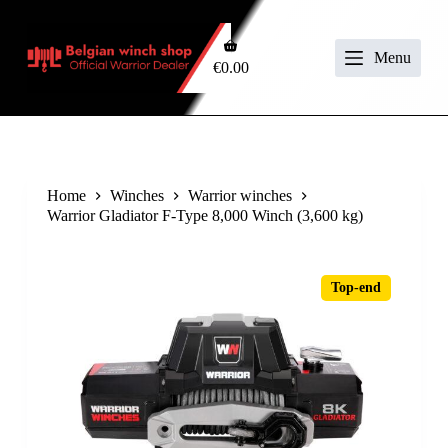
S
k
i
Menu
€
0.00
p
t
o
c
o
n
t
Home
Winches
Warrior winches
e
Warrior Gladiator F-Type 8,000 Winch (3,600 kg)
n
t