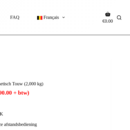
FAQ
Français
€
0.00
etisch Touw (2,000 kg)
90.00
+ btw)
UK
ze afstandsbediening