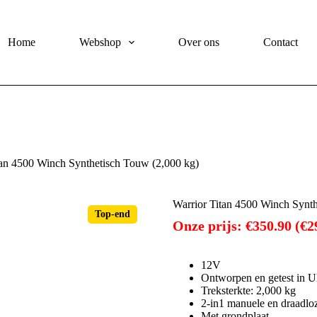
Home
Webshop
Over ons
Contact
tan 4500 Winch Synthetisch Touw (2,000 kg)
Warrior Titan 4500 Winch Synth
Onze prijs:
€
350.90
(
€
2
12V
Ontworpen en getest in 
Treksterkte: 2,000 kg
2-in1 manuele en draadlo
Met grondplaat